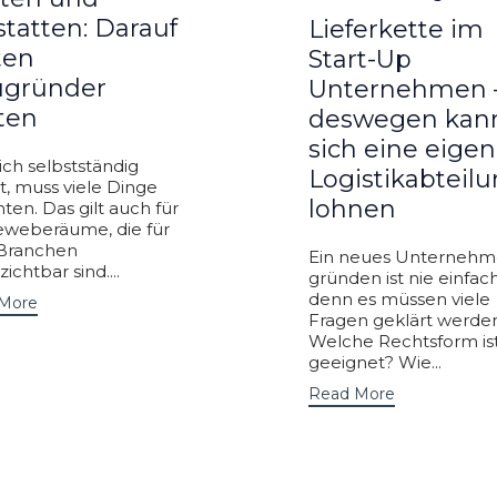
statten: Darauf
Lieferkette im
ten
Start-Up
gründer
Unternehmen 
ten
deswegen kan
sich eine eige
ich selbstständig
Logistikabteil
, muss viele Dinge
lohnen
ten. Das gilt auch für
eweberäume, die für
 Branchen
Ein neues Unternehm
ichtbar sind....
gründen ist nie einfach
denn es müssen viele
More
Fragen geklärt werden
Welche Rechtsform is
geeignet? Wie...
Read More