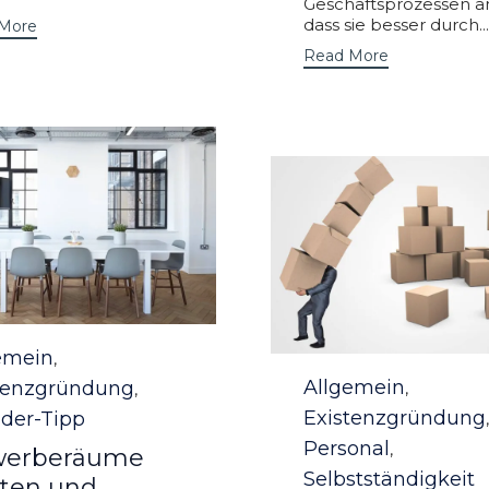
Geschäftsprozessen a
dass sie besser durch...
More
Read More
ory
emein
,
Category
Allgemein
tenzgründung
,
,
Existenzgründung
der-Tipp
,
Personal
,
erberäume
Selbstständigkeit
ten und