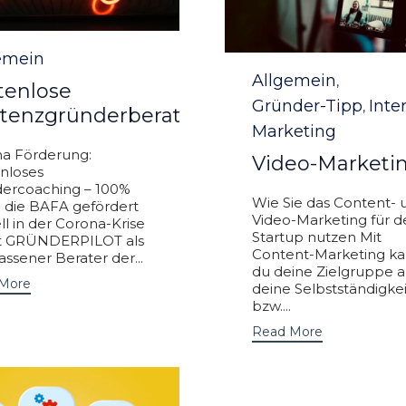
ory
emein
Category
Allgemein
,
tenlose
Gründer-Tipp
Inte
,
stenzgründerberatung
Marketing
a Förderung:
Video-Marketi
nloses
ercoaching – 100%
Wie Sie das Content- 
 die BAFA gefördert
Video-Marketing für d
ll in der Corona-Krise
Startup nutzen Mit
et GRÜNDERPILOT als
Content-Marketing ka
assener Berater der...
du deine Zielgruppe a
More
deine Selbstständigkei
bzw....
Read More