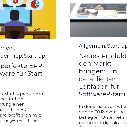
Category
Allgemein
Start-u
,
ory
emein
,
Neues Produkt
der-Tipp
Start-up
,
den Markt
 perfekte ERP-
bringen: Ein
ware für Start-
detaillierter
Leitfaden für
Software-Start
e Start-Ups können
iner frühen
hrung einer
In der Studie von Bit
eitlichen ERP-
geben 70 Prozent der
are profitieren. Wie
befragten Unterneh
, zeigen wir Ihnen
mit bereits digitalisier