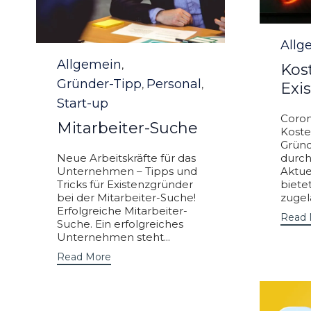
Categ
Allg
Category
Allgemein
,
Kos
Gründer-Tipp
Personal
,
,
Exi
Start-up
Coron
Mitarbeiter-Suche
Koste
Gründ
Neue Arbeitskräfte für das
durch
Unternehmen – Tipps und
Aktue
Tricks für Existenzgründer
biet
bei der Mitarbeiter-Suche!
zugel
Erfolgreiche Mitarbeiter-
Read 
Suche. Ein erfolgreiches
Unternehmen steht...
Read More