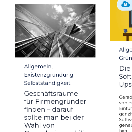
Categ
Allg
Grün
Category
Allgemein
,
Die
Existenzgründung
,
Soft
Selbstständigkeit
Ups
Geschäftsräume
Gerad
für Firmengründer
von e
finden – darauf
Einfü
ganzh
sollte man bei der
Softw
Wahl von
genau
hier.