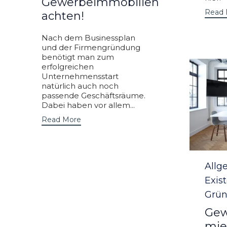
Gewerbeimmobilien
Read 
achten!
Nach dem Businessplan
und der Firmengründung
benötigt man zum
erfolgreichen
Unternehmensstart
natürlich auch noch
passende Geschäftsräume.
Dabei haben vor allem...
Read More
Categ
Allg
Exis
Grün
Gew
mie