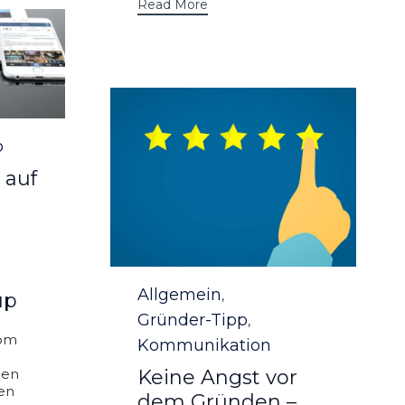
Read More
p
 auf
Category
Allgemein
,
up
Gründer-Tipp
,
kom
Kommunikation
men
Keine Angst vor
ten
dem Gründen –