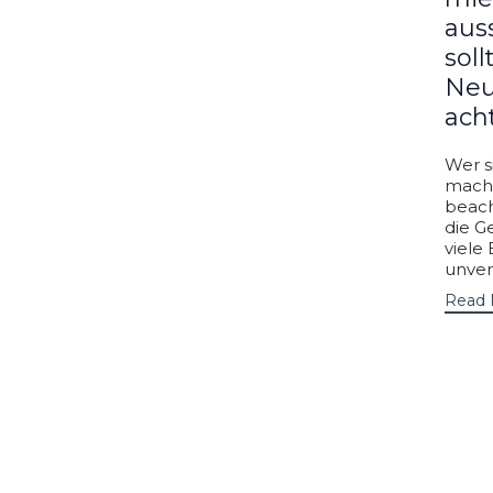
aus
soll
Neu
ach
Wer s
macht
beach
die G
viele
unverz
Read 