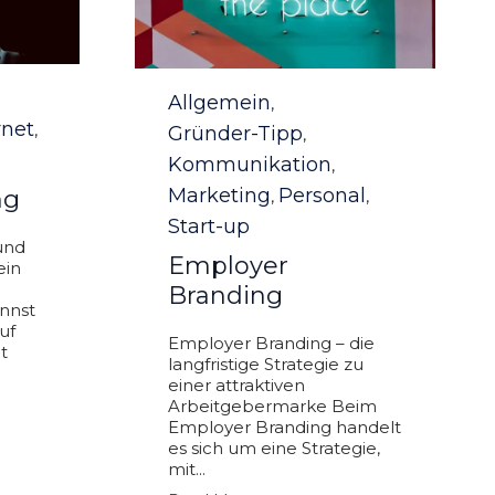
Category
Allgemein
,
rnet
,
Gründer-Tipp
,
Kommunikation
,
Marketing
Personal
ng
,
,
Start-up
und
Employer
ein
Branding
nnst
uf
Employer Branding – die
t
langfristige Strategie zu
einer attraktiven
Arbeitgebermarke Beim
Employer Branding handelt
es sich um eine Strategie,
mit...