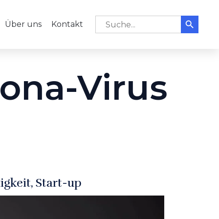
Search But
Skip
Search for:
Über uns
Kontakt
to
content
ona-Virus
igkeit
Start-up