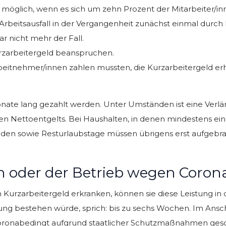
 möglich, wenn es sich um zehn Prozent der Mitarbeiter/in
 Arbeitsausfall in der Vergangenheit zunächst einmal dur
ar nicht mehr der Fall.
rzarbeitergeld beanspruchen.
Arbeitnehmer/innen zahlen mussten, die Kurzarbeitergeld e
onate lang gezahlt werden. Unter Umständen ist eine Verlä
en Nettoentgelts. Bei Haushalten, in denen mindestens ein 
en sowie Resturlaubstage müssen übrigens erst aufgebra
 oder der Betrieb wegen Coron
urzarbeitergeld erkranken, können sie diese Leistung in d
ung bestehen würde, sprich: bis zu sechs Wochen. Im Ansc
coronabedingt aufgrund staatlicher Schutzmaßnahmen gesc