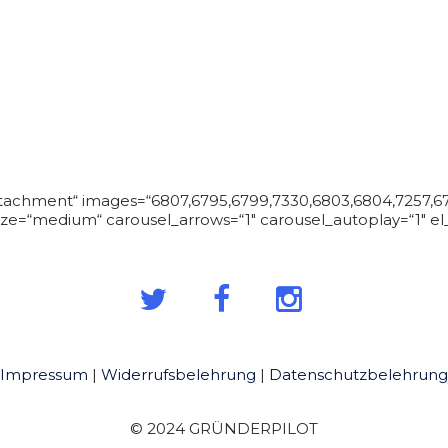
NDERPILOT
PROJE
attachment“ images=“6807,6795,6799,7330,6803,6804,7257,67
ze=“medium“ carousel_arrows=“1″ carousel_autoplay=“1″ el_
Impressum
|
Widerrufsbelehrung
|
Datenschutzbelehrung
© 2024 GRÜNDERPILOT