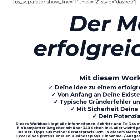
[us_separator show_line=“1″ thick=“2″ style=“dashed“]
Der M
erfolgrei
Mit diesem Wor
✓
Deine Idee zu einem erfolg
✓ Von Anfang an Deine Existe
✓ Typische Gründerfehler un
✓ Mit Sicherheit Dein
✓ Dein Potenzia
Dieses Workbook legt alle Informationen, Schritte und To Dos o
Ein kompletter Ratgeber mit über 340 Seiten inkl. aller wichti
Insider-Tipps aus meiner Beraterpraxis uvm. In diesem Master
Excel eines professionellen Businessplans, Einnahme- / Ausg
Stundensatzes, Excel-Vorlage e