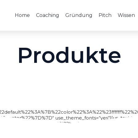
Home
Coaching
Gründung
Pitch
Wissen
Produkte
B%22default%22%3A%7B%22color%22%3A%22%23ffffff%22%
nter%22%7D%7D“ use_theme_fonts=“yes“][us_text text=“M
“%7B%22default%22%3A%7B%22background-
9%22%2C%22%2Abackground-color%22%3A%22rgb%2851
21.1%22%7D%7D“ align=“center“ use_theme_fonts=“yes“][