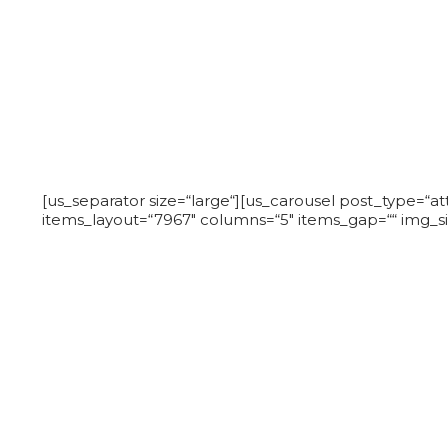
GRÜ
[us_separator size=“large“][us_carousel post_type=“
items_layout=“7967″ columns=“5″ items_gap=““ img_si