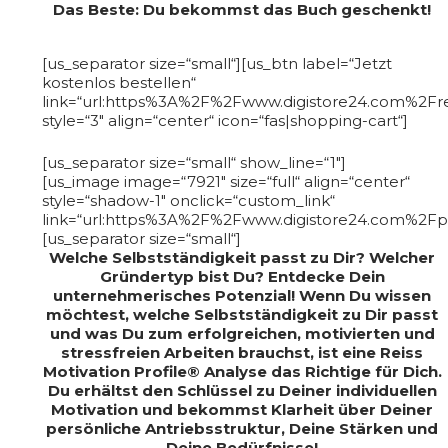
Das Beste: Du bekommst das Buch geschenkt!
[us_separator size=“small“][us_btn label=“Jetzt
kostenlos bestellen“
link=“url:https%3A%2F%2Fwww.digistore24.com%2Fr
style=“3″ align=“center“ icon=“fas|shopping-cart“]
[us_separator size=“small“ show_line=“1″]
[us_image image=“7921″ size=“full“ align=“center“
style=“shadow-1″ onclick=“custom_link“
link=“url:https%3A%2F%2Fwww.digistore24.com%2Fpr
[us_separator size=“small“]
Welche Selbstständigkeit passt zu Dir? Welcher
Gründertyp bist Du? Entdecke Dein
unternehmerisches Potenzial! Wenn Du wissen
möchtest, welche Selbstständigkeit zu Dir passt
und was Du zum erfolgreichen, motivierten und
stressfreien Arbeiten brauchst, ist eine Reiss
Motivation Profile® Analyse das Richtige für Dich.
Du erhältst den Schlüssel zu Deiner individuellen
Motivation und bekommst Klarheit über Deiner
persönliche Antriebsstruktur, Deine Stärken und
Deine Bedürfnisse!