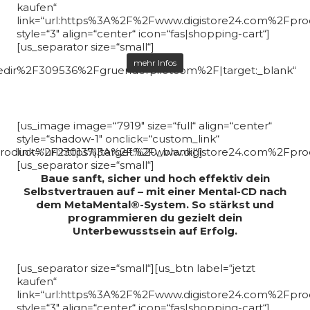
kaufen“
link=“url:https%3A%2F%2Fwww.digistore24.com%2Fprod
style=“3″ align=“center“ icon=“fas|shopping-cart“]
[us_separator size=“small“]
mehr Infos
edir%2F309536%2Fgruenderpilotcom%2F|target:_blank“
[us_image image=“7919″ size=“full“ align=“center“
style=“shadow-1″ onclick=“custom_link“
oduct%2F230137||target:%20_blank|“]
link=“url:https%3A%2F%2Fwww.digistore24.com%2Fprod
[us_separator size=“small“]
Baue sanft, sicher und hoch effektiv dein
Selbstvertrauen auf – mit einer Mental-CD nach
dem MetaMental®-System. So stärkst und
programmieren du gezielt dein
Unterbewusstsein auf Erfolg.
[us_separator size=“small“][us_btn label=“jetzt
kaufen“
link=“url:https%3A%2F%2Fwww.digistore24.com%2Fpro
style=“3″ align=“center“ icon=“fas|shopping-cart“]