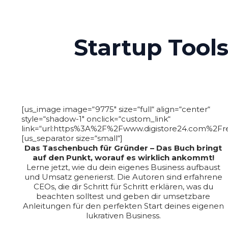
link=“url:%23masterplan|||“ style=“3″ target=““][us_sep
Startup Tool
[us_image image=“9775″ size=“full“ align=“center“
style=“shadow-1″ onclick=“custom_link“
link=“url:https%3A%2F%2Fwww.digistore24.com%2Fr
[us_separator size=“small“]
Das Taschenbuch für Gründer – Das Buch bringt
auf den Punkt, worauf es wirklich ankommt!
Lerne jetzt, wie du dein eigenes Business aufbaust
und Umsatz generierst. Die Autoren sind erfahrene
CEOs, die dir Schritt für Schritt erklären, was du
beachten solltest und geben dir umsetzbare
Anleitungen für den perfekten Start deines eigenen
lukrativen Business.