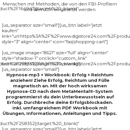
Menschen mit Methoden, die von den FBI-Profilern
uct%2F164947||target:%20_blank|“
und dem CIA eingesetzt werden.
[us_separator size=“small“][us_btn label=“jetzt
kaufen“
link=“url:https%3A%2F%2Fwww.digistore24.com%2Fprodu
style=“3″ align=“center“ icon=“fas|shopping-cart“]
[us_image image=“8621″ size=“full“ align=“center“
style=“shadow-1″ onclick=“custom_link“
uct%2F258352||target:%20_blank|“]
link=“url:https%3A%2F%2Fwww.digistore24.com%2Fproduc
[us_separator size=“small“]
Hypnose-mp3 + Workbook: Erfolg + Reichtum
anziehen! Ziehe Erfolg, Reichtum und Fülle
magnetisch an. Mit der hoch wirksamen
Hypnose-CD nach dem MetaMental®-System
programmierst du dein Unterbewusstsein auf
Erfolg. Durchbreche deine Erfolgsblockaden.
Inkl. umfangreichem PDF Workbook mit
Übungen, Informationen, Anleitungen und Tipps.
duct%2F258352||target:%20_blank|“
[us_separator size=“small“][us_btn label=“jetzt