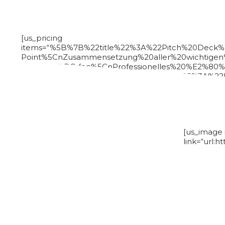
[us_pricing
items=“%5B%7B%22title%22%3A%22Pitch%20Deck
Point%5CnZusammensetzung%20aller%20wichtigen
Entw%C3%BCrfen%5CnProfessionelles%20%E2%80%
Telling%E2%80%9C%22%2C%22btn_text%22%3A%22M
deck%252F%7Ctarget%3A_blank%22%2C%22btn_st
%2F%20Word-
Format%5CnZusammenfassung%20aller%20relevan
[us_image 
link=“url:
[us_carousel post_type=“attachment“ images=“6783,6
img_size=“medium“ carousel_arrows=“1″ carousel_autop