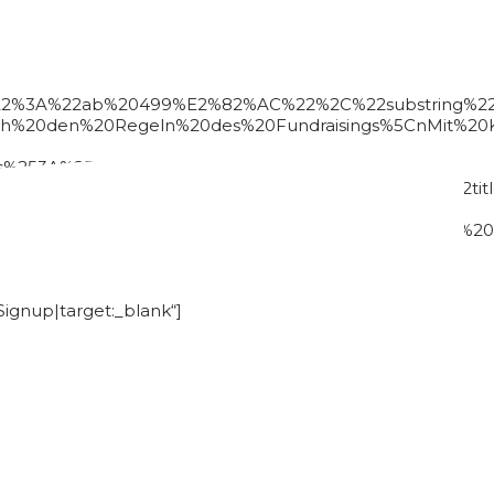
22%3A%22ab%20499%E2%82%AC%22%2C%22substring%22%
h%20den%20Regeln%20des%20Fundraisings%5CnMit%20Ko
%253A%252F%252Fwww.firma.de%252Fpitch-
C%22btn_iconpos%22%3A%22left%22%7D%2C%7B%22titl
board%20mit%20Kalkulation%5CnBusinessplan%20(Exc
gnup|target:_blank“]
s_layout=“7967″ columns=“4″ items_gap=““
r“][us_separator]