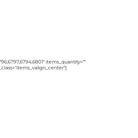
KTE
96,6797,6794,6801″ items_quantity=““
class=“items_valign_center“]