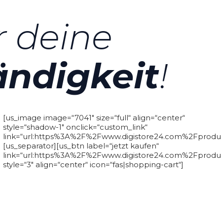
r deine
ändigkeit
!
[us_image image=“7041″ size=“full“ align=“center“
style=“shadow-1″ onclick=“custom_link“
link=“url:https%3A%2F%2Fwww.digistore24.com%2Fproduc
[us_separator][us_btn label=“jetzt kaufen“
link=“url:https%3A%2F%2Fwww.digistore24.com%2Fproduc
style=“3″ align=“center“ icon=“fas|shopping-cart“]