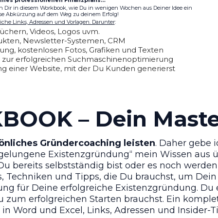
ich Dir in diesem Workbook, wie Du in wenigen Wochen aus Deiner Idee ein
iese Abkürzung auf dem Weg zu deinem Erfolg!
eiche Links, Adressen und Vorlagen. Darunter
:
Büchern, Videos, Logos uvm.
odukten, Newsletter-Systemen, CRM
lung, kostenlosen Fotos, Grafiken und Texten
en zur erfolgreichen Suchmaschinenoptimierung
ung einer Website, mit der Du Kunden generierst
KBOOK
– Dein Maste
rsönliches Gründercoaching leisten
. Daher gebe i
 gelungene Existenzgründung“ mein Wissen aus übe
Du bereits selbstständig bist oder es noch werde
s, Techniken und Tipps, die Du brauchst, um Dei
tung für Deine erfolgreiche Existenzgründung. Du e
 zum erfolgreichen Starten brauchst. Ein komplett
 in Word und Excel, Links, Adressen und Insider-T