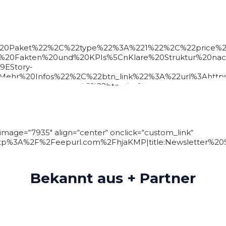
%20Paket%22%2C%22type%22%3A%221%22%2C%22price%
%20Fakten%20und%20KPIs%5CnKlare%20Struktur%20nac
9EStory-
ehr%20Infos%22%2C%22btn_link%22%3A%22url%3Ahttps
yle%22%3A%223%22%2C%22btn_size%22%3A%2215px%22%2
ten%20Indikatoren%20(KPIs)%5CnInteraktives%20Dash
image=“7935″ align=“center“ onclick=“custom_link“
http%3A%2F%2Feepurl.com%2FhjaKMP|title:Newsletter%20Si
Bekannt aus + Partner
782,6784,6785,6778,6781,6779,6780″ items_quantity=““ item
lay=“1″ carousel_interval=“5″ el_class=“items_valign_cente