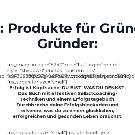
arator]
s:
Produkte für Grü
Gründer:
[us_image image=“8240″ size=“full“ align=“center“
style=“shadow-1″ onclick=“custom_link“
edir%2F309536%2Fgruenderpilotcom%2F|target:_blank“]
link=“url:https%3A%2F%2Fwww.digistore24.com%2Fprod
[us_separator size=“small“]
Erfolg ist Kopfsache! DU BIST, WAS DU DENKST:
Das Buch mit effektiven Selbstcoaching-
Techniken und einem Erfolgstagebuch.
Durchbreche deine Erfolgsblockaden und
erkenne, was du zu einem glücklichen,
erfolgreichen und gesunden Leben brauchst.
[us_separator size=“small“][us_btn label=“jetzt