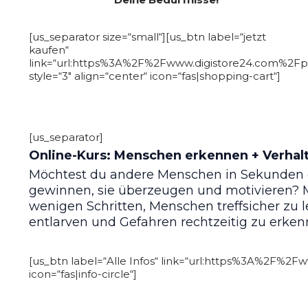
[us_separator size=“small“][us_btn label=“jetzt
kaufen“
link=“url:https%3A%2F%2Fwww.digistore24.com%2Fp
style=“3″ align=“center“ icon=“fas|shopping-cart“]
[us_separator]
Online-Kurs: Menschen erkennen + Verhalt
Möchtest du andere Menschen in Sekunden d
gewinnen, sie überzeugen und motivieren? M
wenigen Schritten, Menschen treffsicher zu l
entlarven und Gefahren rechtzeitig zu erken
[us_btn label=“Alle Infos“ link=“url:https%3A%2F%2Fww
icon=“fas|info-circle“]