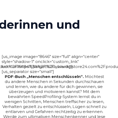
nderinnen und
[us_image image=“8646″ size=“full“ align=“center“
style=“shadow-1″ onclick=“custom_link“
uct%2F164947||target:%20_blank|“]
link=“url:https%3A%2F%2Fwww.digistore24.com%2Fproduc
[us_separator size=“small“]
PDF-Buch „Menschen entschlüsseln“.
Möchtest
du andere Menschen in Sekunden durchschauen
und lernen, wie du andere für dich gewinnen, sie
überzeugen und motivieren kannst? Mit dem
bewährten SpeedProfiling-System lernst du in
wenigen Schritten, Menschen treffsicher zu lesen,
Verhalten gezielt zu entschlüsseln, Lügen schnell zu
entlarven und Gefahren rechtzeitig zu erkennen.
Werde zum ultimativen Menschenkenner und lese