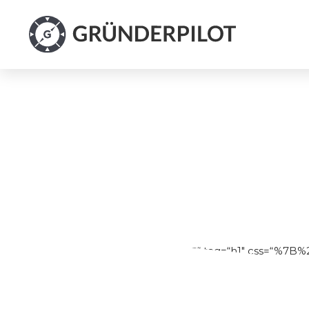
[us_text text=“
STARTUP TOOLS
“ tag=“h1″ css=“%7
height%22%3A%221.5%22%2C%22text-align%22%3A%22ce
Startup Tools von GRÜNDERPILOT!“ tag=“h3″ css=
color%22%3A%22rgba%2851%2C51%2C51%2C0.79%2
size%22%3A%222.1rem%22%2C%22line-height%22%3A%2