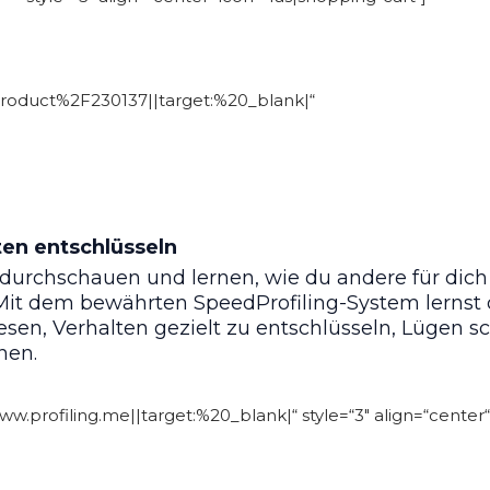
roduct%2F230137||target:%20_blank|“
en entschlüsseln
urchschauen und lernen, wie du andere für dich
it dem bewährten SpeedProfiling-System lernst 
esen, Verhalten gezielt zu entschlüsseln, Lügen sc
nen.
w.profiling.me||target:%20_blank|“ style=“3″ align=“center“