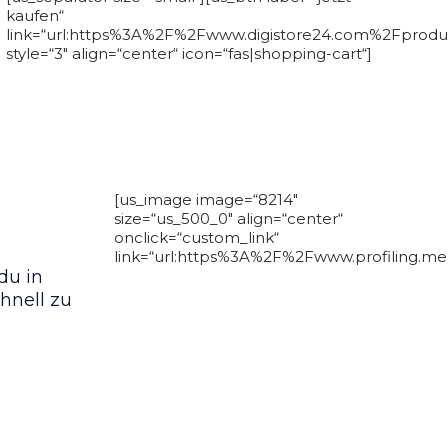
kaufen“
link=“url:https%3A%2F%2Fwww.digistore24.com%2Fproduc
style=“3″ align=“center“ icon=“fas|shopping-cart“]
[us_image image=“8214″
size=“us_500_0″ align=“center“
onclick=“custom_link“
link=“url:https%3A%2F%2Fwww.profiling.me|
du in
hnell zu