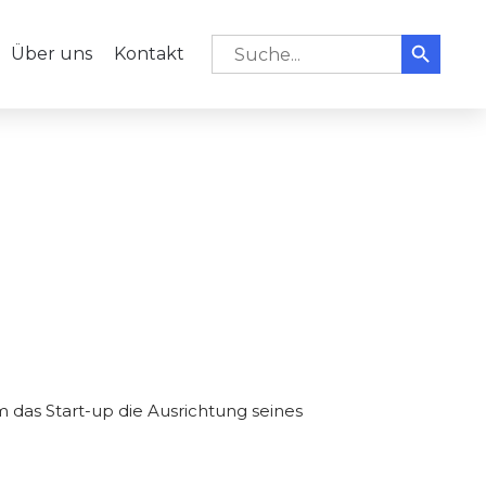
Search But
Skip
Search for:
Über uns
Kontakt
to
content
 das Start-up die Ausrichtung seines