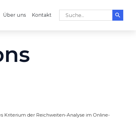
Search But
Skip
Search for:
Über uns
Kontakt
to
content
ons
es Kriterium der Reichweiten-Analyse im Online-