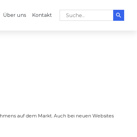
Search But
Skip
Search for:
Über uns
Kontakt
to
content
nehmens auf dem Markt. Auch bei neuen Websites