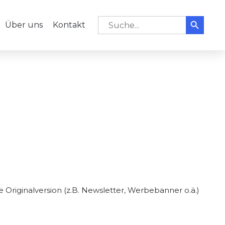
Search But
Skip
Search for:
Über uns
Kontakt
to
content
e Originalversion (z.B. Newsletter, Werbebanner o.ä.)