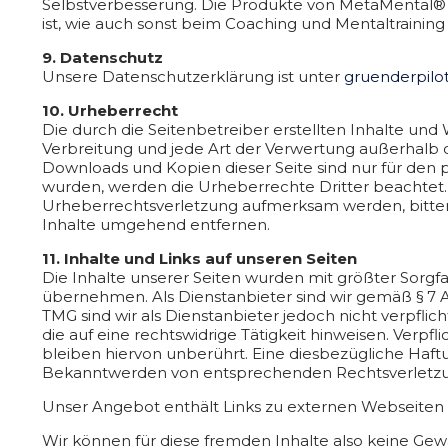
Selbstverbesserung. Die Produkte von MetaMental® 
ist, wie auch sonst beim Coaching und Mentaltraining
9. Datenschutz
Unsere Datenschutzerklärung ist unter
gruenderpilo
10. Urheberrecht
Die durch die Seitenbetreiber erstellten Inhalte und
Verbreitung und jede Art der Verwertung außerhalb d
Downloads und Kopien dieser Seite sind nur für den pr
wurden, werden die Urheberrechte Dritter beachtet. 
Urheberrechtsverletzung aufmerksam werden, bitten
Inhalte umgehend entfernen.
11. Inhalte und Links auf unseren Seiten
Die Inhalte unserer Seiten wurden mit größter Sorgfalt
übernehmen. Als Dienstanbieter sind wir gemäß § 7 Ab
TMG sind wir als Dienstanbieter jedoch nicht verpf
die auf eine rechtswidrige Tätigkeit hinweisen. Ver
bleiben hiervon unberührt. Eine diesbezügliche Haft
Bekanntwerden von entsprechenden Rechtsverletzu
Unser Angebot enthält Links zu externen Webseiten Dr
Wir können für diese fremden Inhalte also keine Gewäh