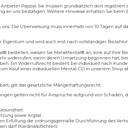
eter Paypal. Sie müssen grundsätzlich dort registriert sein
g an uns bestätigen. Weitere Hinweise erhalten Sie beim 
 uns. Die Überweisung muss innerhalb von 10 Tagen auf d
r Eigentum und wird auch erst nach vollständiger Bezahlun
® bestellen, weisen Sie MetaMental® an, eine auf Ihre Be
mehr widerrufen, wenn deren Umsetzung begonnen hat, beis
ben. Ein Widerrufsrecht besteht bei individuell nach Kun
g zum Kauf einer individuellen Mental-CD in unserem Shop
art, gilt das gesetzliche Mängelhaftungsrecht.
ngen gelten nicht für Ansprüche aufgrund von Schäden, die
Gesundheit
etzung sowie Arglist
deren Erfüllung die ordnungsgemäße Durchführung des Vertr
en darf (Kardinalpflichten)