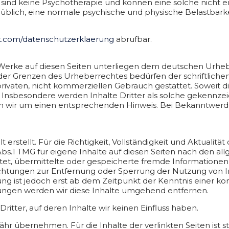
sind keine Psychotherapie und können eine solche nicht e
 üblich, eine normale psychische und physische Belastbarke
t.com/datenschutzerklaerung
abrufbar.
 Werke auf diesen Seiten unterliegen dem deutschen Urhebe
er Grenzen des Urheberrechtes bedürfen der schriftlichen 
ivaten, nicht kommerziellen Gebrauch gestattet. Soweit die 
Insbesondere werden Inhalte Dritter als solche gekennzeic
 wir um einen entsprechenden Hinweis. Bei Bekanntwerde
 erstellt. Für die Richtigkeit, Vollständigkeit und Aktualit
s.1 TMG für eigene Inhalte auf diesen Seiten nach den all
lichtet, übermittelte oder gespeicherte fremde Informatio
pflichtungen zur Entfernung oder Sperrung der Nutzung vo
ung ist jedoch erst ab dem Zeitpunkt der Kenntnis einer k
ngen werden wir diese Inhalte umgehend entfernen.
itter, auf deren Inhalte wir keinen Einfluss haben.
r übernehmen. Für die Inhalte der verlinkten Seiten ist st