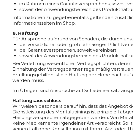
im Rahmen eines Garantieversprechens, soweit ve
soweit der Anwendungsbereich des Produkthaftung
Informationen zu gegebenenfalls geltenden zusätzl
Informationsseiten im Shop.
8. Haftung
Für Ansprüche aufgrund von Schäden, die durch uns, 
bei vorsätzlicher oder grob fahrlässiger Pflichtver
bei Garantieversprechen, soweit vereinbart
soweit der Anwendungsbereich des Produkthaftung
Bei Verletzung wesentlicher Vertragspflichten, der
Einhaltung der Vertragspartner regelmäßig vertrauen d
Erfüllungsgehilfen ist die Haftung der Höhe nach au
werden muss.
Im Übrigen sind Ansprüche auf Schadensersatz ausg
Haftungsausschluss
Wir weisen besonders darauf hin, dass das Angebot de
Dienstleistung des Mentaltrainings ist prinzipiell abg
Heilungsversprechen abgegeben werden. Von MetaMen
keine Medikamente irgendeiner Art verabreicht. Soll
keinen Fall ohne Konsultation mit Ihrem Arzt oder T