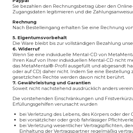
Paypal
Sie bezahlen den Rechnungsbetrag über den Online-Anbi
Zugangsdaten legitimieren und die Zahlungsanweisun
Rechnung
Nach Bestelleingang erhalten Sie eine Rechnung von
5. Eigentumsvorbehalt
Die Ware bleibt bis zur vollständigen Bezahlung unse
6. Widerruf
Wenn Sie eine individuelle Mental-CD von MetaMental
Ihren Kauf von Ihrer individuellen Mental-CD nicht 
das MetaMental®-Profil ausgefüllt und abgesandt ha
oder auf CD) daher nicht. Indem Sie eine Bestellun
gesetzlichen Rechte werden davon nicht berührt.
7. Gewährleistung und Garantien
Soweit nicht nachstehend ausdrücklich anders vereinb
Die vorstehenden Einschränkungen und Fristverkürzu
Erfüllungsgehilfen verursacht wurden
bei Verletzung des Lebens, des Körpers oder der 
bei vorsätzlicher oder grob fahrlässiger Pflichtverl
bei Verletzung wesentlicher Vertragspflichten, 
Einhaltung der Vertragspartner regelmäßig vertrau