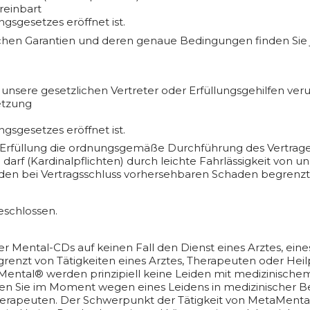
reinbart
sgesetzes eröffnet ist.
ichen Garantien und deren genaue Bedingungen finden Sie
unsere gesetzlichen Vertreter oder Erfüllungsgehilfen veru
letzung
sgesetzes eröffnet ist.
en Erfüllung die ordnungsgemäße Durchführung des Vertrag
arf (Kardinalpflichten) durch leichte Fahrlässigkeit von u
f den bei Vertragsschluss vorhersehbaren Schaden begrenz
eschlossen.
r Mental-CDs auf keinen Fall den Dienst eines Arztes, eine
egrenzt von Tätigkeiten eines Arztes, Therapeuten oder Heil
tal® werden prinzipiell keine Leiden mit medizinischem 
ten Sie im Moment wegen eines Leidens in medizinischer B
herapeuten. Der Schwerpunkt der Tätigkeit von MetaMental®